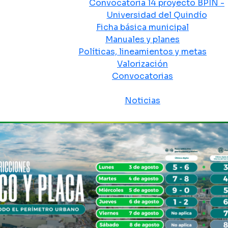
Convocatoria 14 proyecto BPIN -
Universidad del Quindío
Ficha básica municipal
Manuales y planes
Políticas, lineamientos y metas
Valorización
Convocatorias
Sala de prensa
Noticias