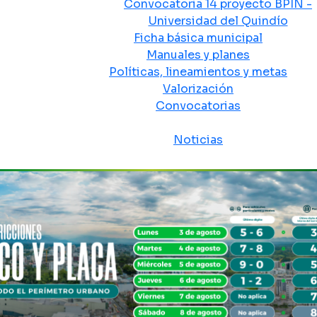
Convocatoria 14 proyecto BPIN -
Universidad del Quindío
Ficha básica municipal
Manuales y planes
Políticas, lineamientos y metas
Valorización
Convocatorias
Sala de prensa
Noticias