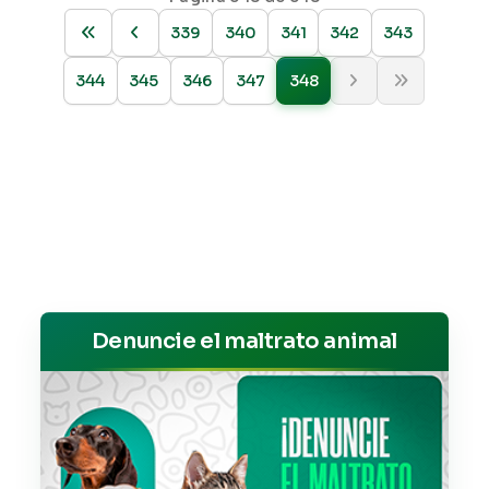
339
340
341
342
343
344
345
346
347
348
Denuncie el maltrato animal