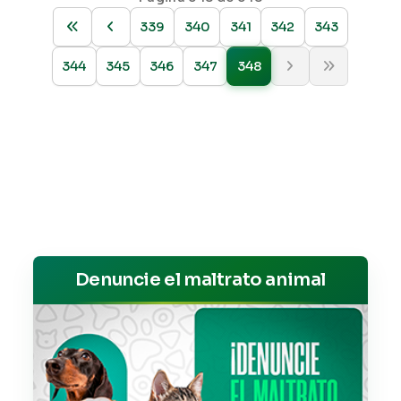
339
340
341
342
343
344
345
346
347
348
Denuncie el maltrato animal