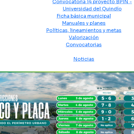
Convocatoria 14 proyecto BPIN -
Universidad del Quindío
Ficha básica municipal
Manuales y planes
Políticas, lineamientos y metas
Valorización
Convocatorias
Sala de prensa
Noticias