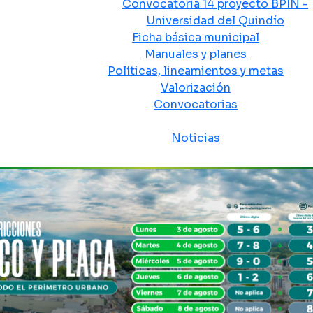
Convocatoria 14 proyecto BPIN -
Universidad del Quindío
Ficha básica municipal
Manuales y planes
Políticas, lineamientos y metas
Valorización
Convocatorias
Sala de prensa
Noticias