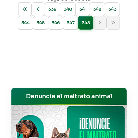
339
340
341
342
343
344
345
346
347
348
Denuncie el maltrato animal