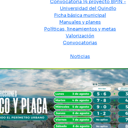
Convocatoria 14 proyecto BPIN -
Universidad del Quindío
Ficha básica municipal
Manuales y planes
Políticas, lineamientos y metas
Valorización
Convocatorias
Sala de prensa
Noticias