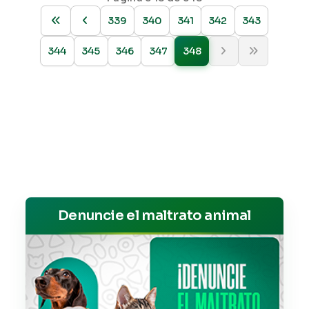
339
340
341
342
343
344
345
346
347
348
Denuncie el maltrato animal