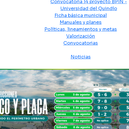
Convocatoria 14 proyecto BPIN -
Universidad del Quindío
Ficha básica municipal
Manuales y planes
Políticas, lineamientos y metas
Valorización
Convocatorias
Sala de prensa
Noticias