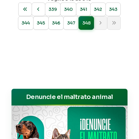
339
340
341
342
343
344
345
346
347
348
Denuncie el maltrato animal