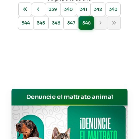
339
340
341
342
343
344
345
346
347
348
Denuncie el maltrato animal