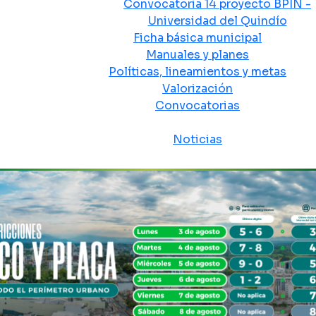
Convocatoria 14 proyecto BPIN -
Universidad del Quindío
Ficha básica municipal
Manuales y planes
Políticas, lineamientos y metas
Valorización
Convocatorias
Sala de prensa
Noticias