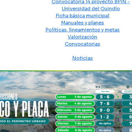
Convocatoria 14 proyecto BPIN -
Universidad del Quindío
Ficha básica municipal
Manuales y planes
Políticas, lineamientos y metas
Valorización
Convocatorias
Sala de prensa
Noticias