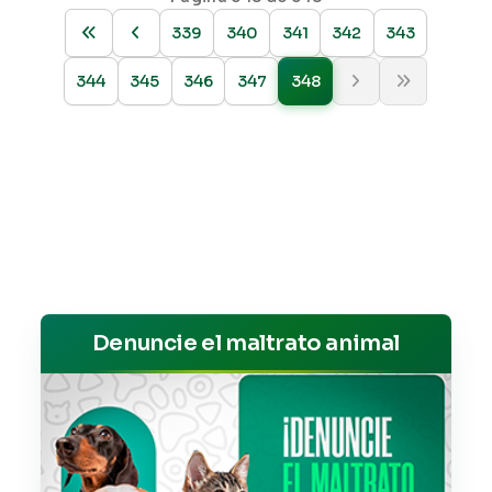
339
340
341
342
343
344
345
346
347
348
Denuncie el maltrato animal