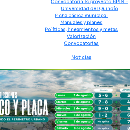
Convocatoria 14 proyecto BPIN -
Universidad del Quindío
Ficha básica municipal
Manuales y planes
Políticas, lineamientos y metas
Valorización
Convocatorias
Sala de prensa
Noticias