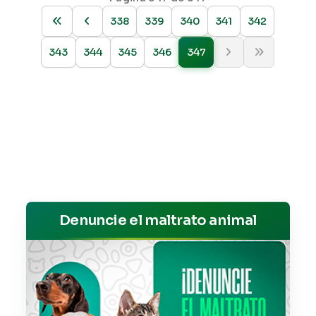
338
339
340
341
342
343
344
345
346
347
Denuncie el maltrato animal