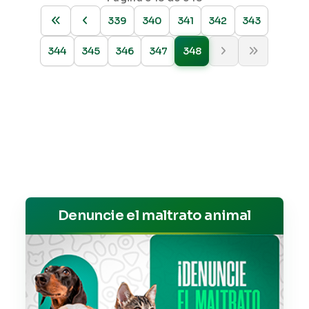
339
340
341
342
343
344
345
346
347
348
Denuncie el maltrato animal