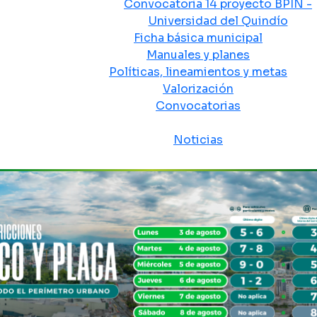
Convocatoria 14 proyecto BPIN -
Universidad del Quindío
Ficha básica municipal
Manuales y planes
Políticas, lineamientos y metas
Valorización
Convocatorias
Sala de prensa
Noticias