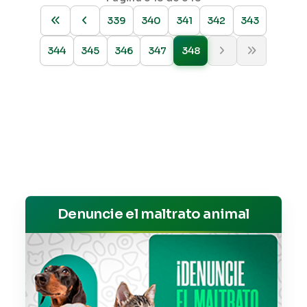
339
340
341
342
343
344
345
346
347
348
Denuncie el maltrato animal