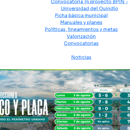
Convocatoria 14 proyecto BPIN -
Universidad del Quindío
Ficha básica municipal
Manuales y planes
Políticas, lineamientos y metas
Valorización
Convocatorias
Sala de prensa
Noticias