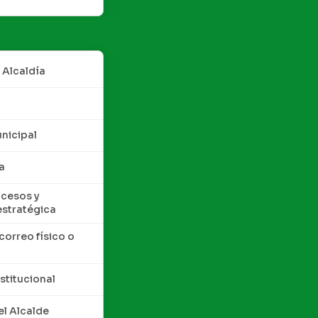
 Alcaldía
nicipal
a
cesos y
estratégica
correo físico o
nstitucional
l Alcalde