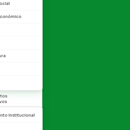
ocial
 económico
ura
tos
ivos
nto institucional