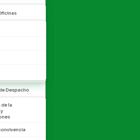
Oficinas
 de Despacho
 de la
 y
ones
convivencia