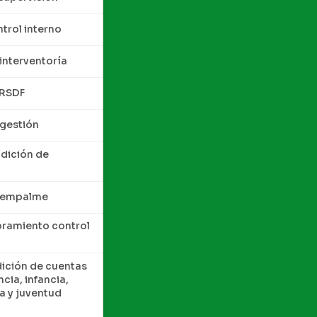
trol interno
interventoría
QRSDF
 gestión
ndición de
e empalme
oramiento control
dición de cuentas
cia, infancia,
a y juventud