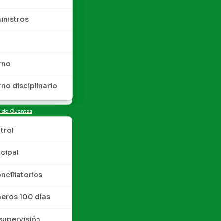
inistros
rno
rno disciplinario
n de Cuentas
trol
cipal
nciliatorios
meros 100 días
upervisión