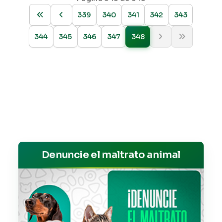
339
340
341
342
343
344
345
346
347
348
Denuncie el maltrato animal