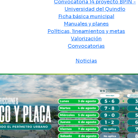
Convocatoria 14 proyecto BPIN -
Universidad del Quindío
Ficha básica municipal
Manuales y planes
Políticas, lineamientos y metas
Valorización
Convocatorias
Sala de prensa
Noticias