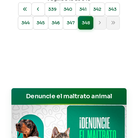
339
340
341
342
343
344
345
346
347
348
Denuncie el maltrato animal