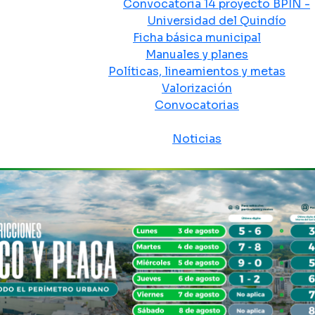
Convocatoria 14 proyecto BPIN -
Universidad del Quindío
Ficha básica municipal
Manuales y planes
Políticas, lineamientos y metas
Valorización
Convocatorias
Sala de prensa
Noticias