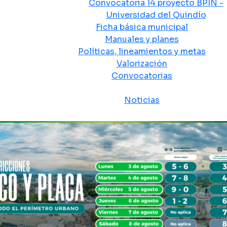
Convocatoria 14 proyecto BPIN -
Universidad del Quindío
Ficha básica municipal
Manuales y planes
Políticas, lineamientos y metas
Valorización
Convocatorias
Sala de prensa
Noticias