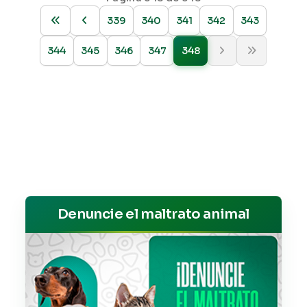
339
340
341
342
343
344
345
346
347
348
Denuncie el maltrato animal