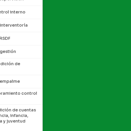
trol interno
interventoría
QRSDF
 gestión
ndición de
e empalme
oramiento control
dición de cuentas
cia, infancia,
a y juventud