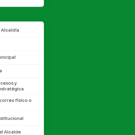
 Alcaldía
nicipal
a
cesos y
estratégica
correo físico o
nstitucional
l Alcalde