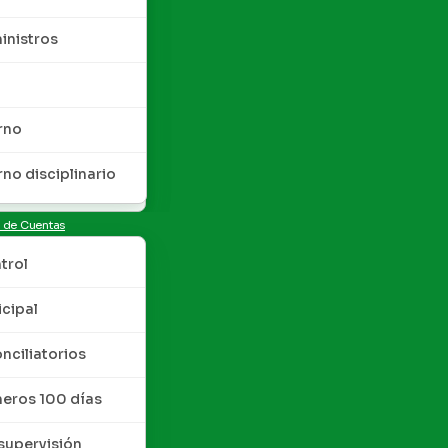
inistros
rno
rno disciplinario
n de Cuentas
trol
cipal
nciliatorios
meros 100 días
upervisión