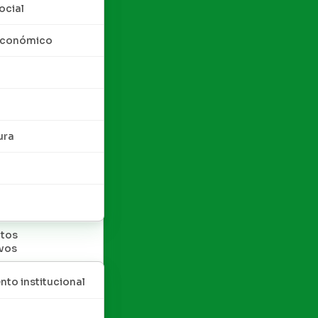
ocial
 económico
ura
tos
ivos
nto institucional