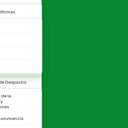
Oficinas
 de Despacho
 de la
 y
ones
convivencia