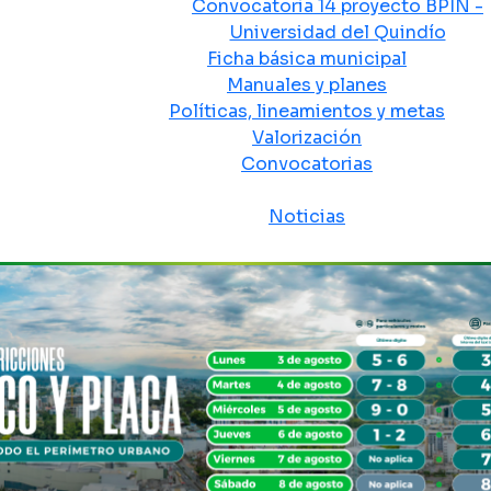
Convocatoria 14 proyecto BPIN -
Universidad del Quindío
Ficha básica municipal
Manuales y planes
Políticas, lineamientos y metas
Valorización
Convocatorias
Sala de prensa
Noticias