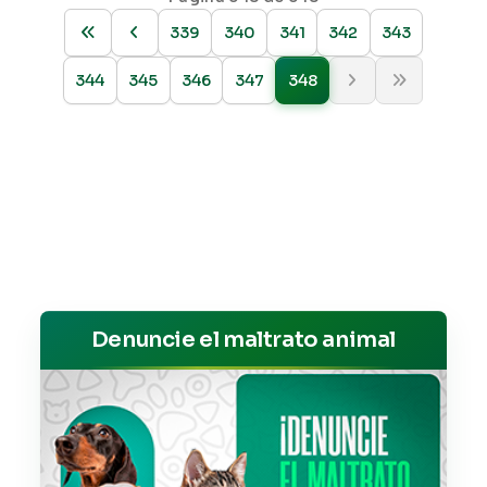
339
340
341
342
343
344
345
346
347
348
Denuncie el maltrato animal