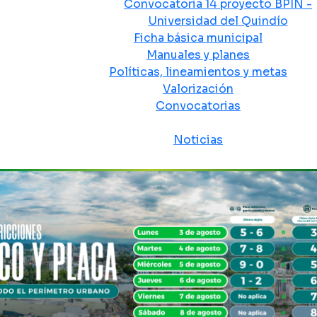
Convocatoria 14 proyecto BPIN -
Universidad del Quindío
Ficha básica municipal
Manuales y planes
Políticas, lineamientos y metas
Valorización
Convocatorias
Sala de prensa
Noticias