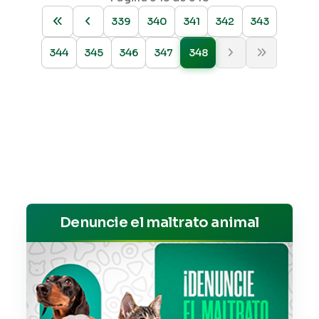
339
340
341
342
343
344
345
346
347
348
Denuncie el maltrato animal