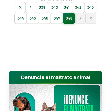
339
340
341
342
343
344
345
346
347
348
Denuncie el maltrato animal