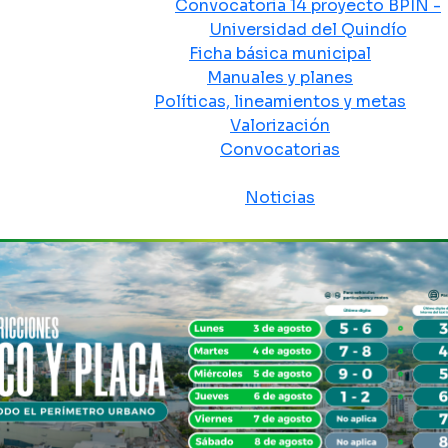
Convocatoria 14 proyecto BPIN -
Universidad del Quindío
Ficha básica municipal
Manuales y planes
Políticas, lineamientos y metas
Valorización
Convocatorias
Sala de prensa
Noticias