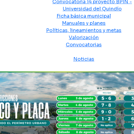
Convocatoria 14 proyecto BPIN -
Universidad del Quindío
Ficha básica municipal
Manuales y planes
Políticas, lineamientos y metas
Valorización
Convocatorias
Sala de prensa
Noticias