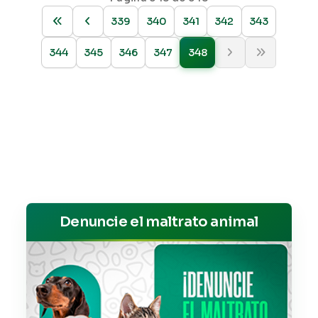
339
340
341
342
343
344
345
346
347
348
Denuncie el maltrato animal