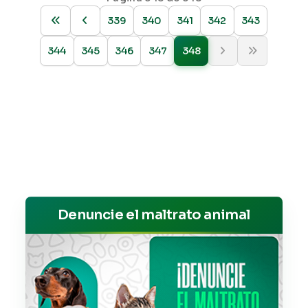
339
340
341
342
343
344
345
346
347
348
Denuncie el maltrato animal