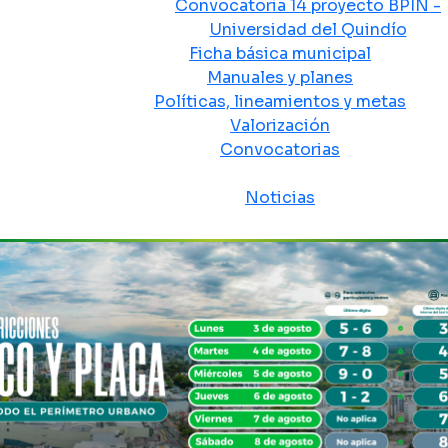
Convocatoria 14 proyecto BPIN -
Universidad del Quindío
Ficha básica municipal
Manuales y planes
Políticas, lineamientos y metas
Valorización
Convocatorias
Sala de prensa
Noticias