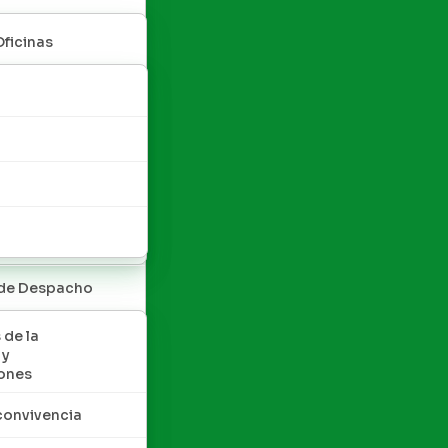
Oficinas
 de Despacho
 de la
 y
ones
convivencia