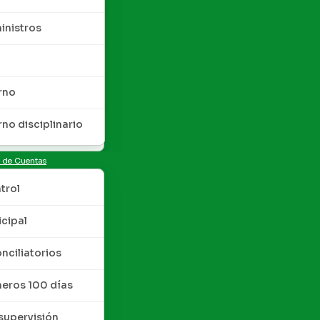
inistros
rno
rno disciplinario
n de Cuentas
trol
cipal
nciliatorios
meros 100 días
upervisión