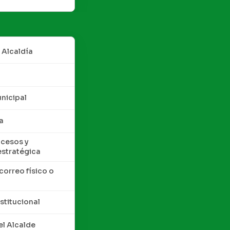
 Alcaldía
nicipal
a
cesos y
estratégica
correo físico o
nstitucional
l Alcalde