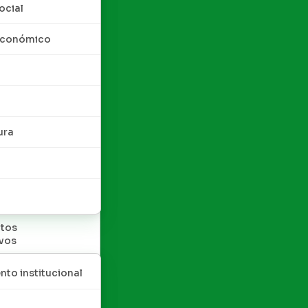
ocial
 económico
ura
tos
ivos
nto institucional