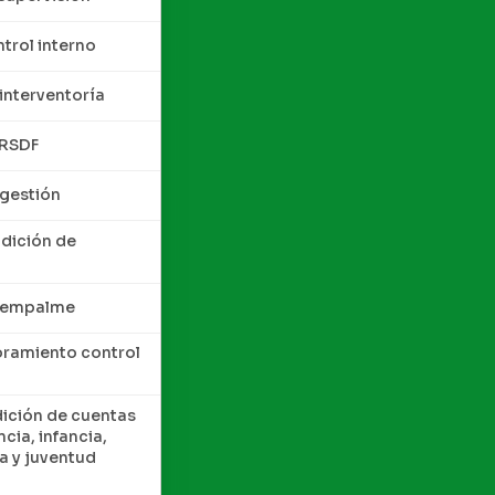
trol interno
interventoría
QRSDF
 gestión
ndición de
e empalme
oramiento control
dición de cuentas
cia, infancia,
a y juventud