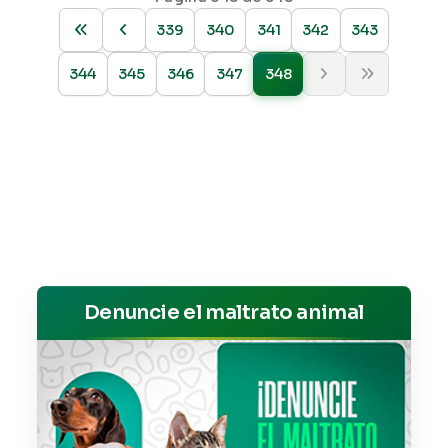
339
340
341
342
343
344
345
346
347
348
Denuncie el maltrato animal