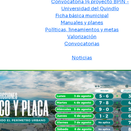
Convocatoria 14 proyecto BPIN -
Universidad del Quindío
Ficha básica municipal
Manuales y planes
Políticas, lineamientos y metas
Valorización
Convocatorias
Sala de prensa
Noticias