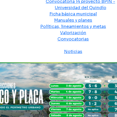
Convocatoria 14 proyecto BPIN -
Universidad del Quindío
Ficha básica municipal
Manuales y planes
Políticas, lineamientos y metas
Valorización
Convocatorias
Sala de prensa
Noticias