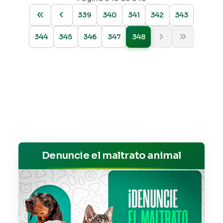
339
340
341
342
343
344
345
346
347
348
Denuncie el maltrato animal