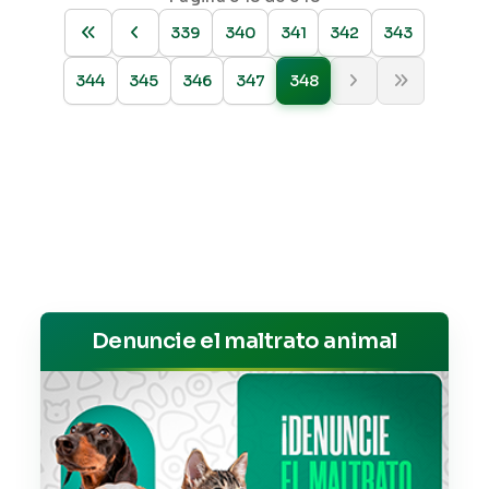
339
340
341
342
343
344
345
346
347
348
Denuncie el maltrato animal