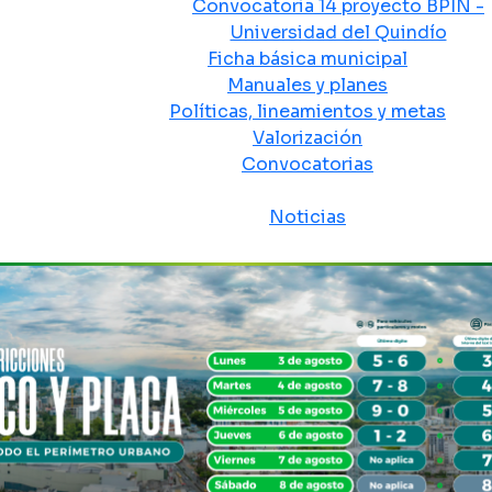
Convocatoria 14 proyecto BPIN -
Universidad del Quindío
Ficha básica municipal
Manuales y planes
Políticas, lineamientos y metas
Valorización
Convocatorias
Sala de prensa
Noticias