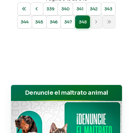
339
340
341
342
343
344
345
346
347
348
Denuncie el maltrato animal