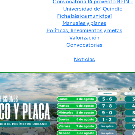
Convocatoria 14 proyecto BPIN -
Universidad del Quindío
Ficha básica municipal
Manuales y planes
Políticas, lineamientos y metas
Valorización
Convocatorias
Sala de prensa
Noticias