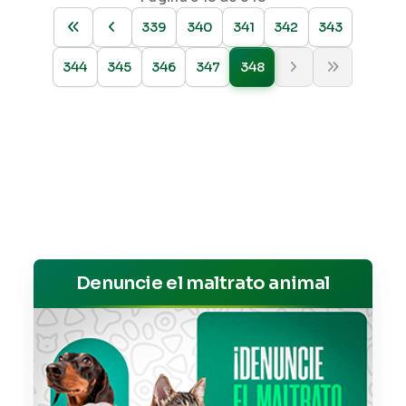
339
340
341
342
343
344
345
346
347
348
Denuncie el maltrato animal