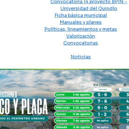
Convocatoria 14 proyecto BPIN -
Universidad del Quindío
Ficha básica municipal
Manuales y planes
Políticas, lineamientos y metas
Valorización
Convocatorias
Sala de prensa
Noticias