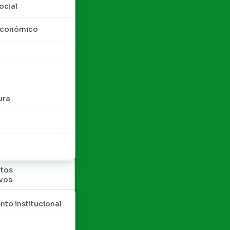
ocial
 económico
ura
tos
ivos
nto institucional