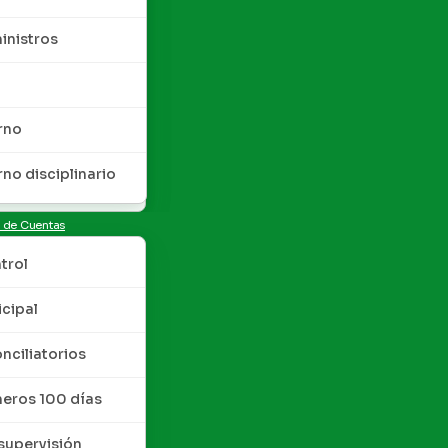
inistros
rno
rno disciplinario
n de Cuentas
trol
cipal
nciliatorios
meros 100 días
upervisión