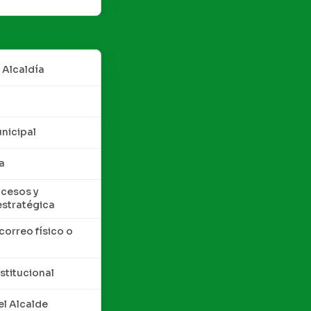
 Alcaldía
nicipal
a
cesos y
estratégica
correo físico o
nstitucional
l Alcalde