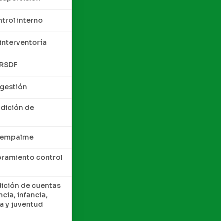
trol interno
interventoría
QRSDF
 gestión
ndición de
e empalme
oramiento control
dición de cuentas
cia, infancia,
a y juventud