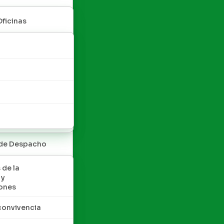
Oficinas
 de Despacho
 de la
 y
ones
convivencia