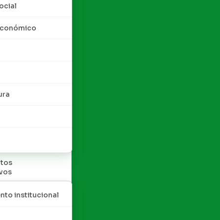
ocial
 económico
ura
tos
ivos
nto institucional