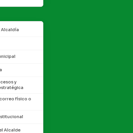
 Alcaldía
nicipal
a
cesos y
estratégica
correo físico o
nstitucional
l Alcalde