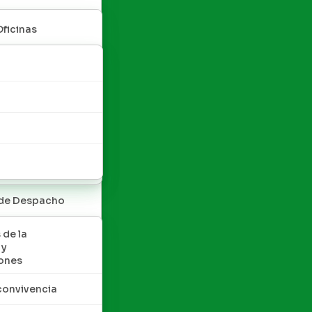
Oficinas
 de Despacho
 de la
 y
ones
convivencia