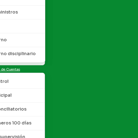
inistros
rno
rno disciplinario
n de Cuentas
trol
cipal
nciliatorios
meros 100 días
upervisión