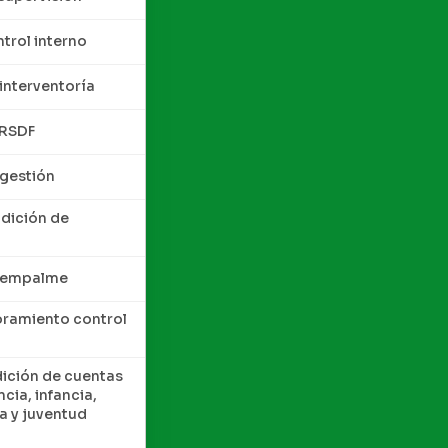
trol interno
interventoría
QRSDF
 gestión
ndición de
e empalme
oramiento control
dición de cuentas
cia, infancia,
a y juventud