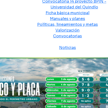
Convocatoria 14 proyecto BPIN -
Universidad del Quindío
Ficha básica municipal
Manuales y planes
Políticas, lineamientos y metas
Valorización
Convocatorias
Sala de prensa
Noticias