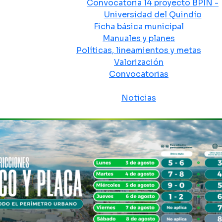
Convocatoria 14 proyecto BPIN -
Universidad del Quindío
Ficha básica municipal
Manuales y planes
Políticas, lineamientos y metas
Valorización
Convocatorias
Sala de prensa
Noticias