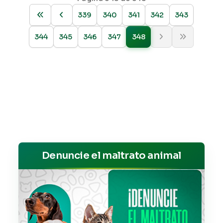
339
340
341
342
343
344
345
346
347
348
Denuncie el maltrato animal