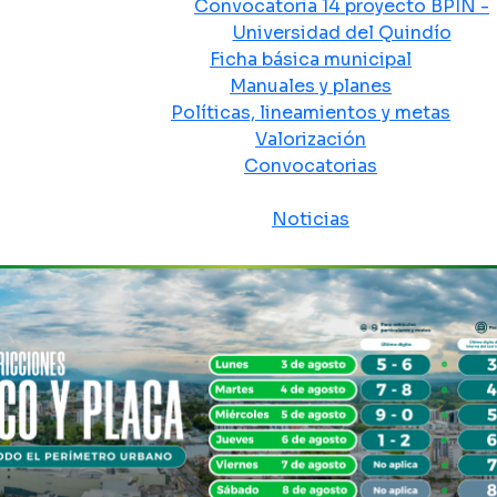
Convocatoria 14 proyecto BPIN -
Universidad del Quindío
Ficha básica municipal
Manuales y planes
Políticas, lineamientos y metas
Valorización
Convocatorias
Sala de prensa
Noticias