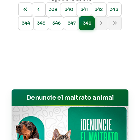
339
340
341
342
343
344
345
346
347
348
Denuncie el maltrato animal