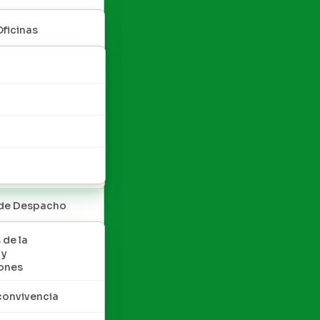
Oficinas
 de Despacho
 de la
 y
ones
convivencia