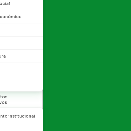
ocial
 económico
ura
tos
ivos
nto institucional