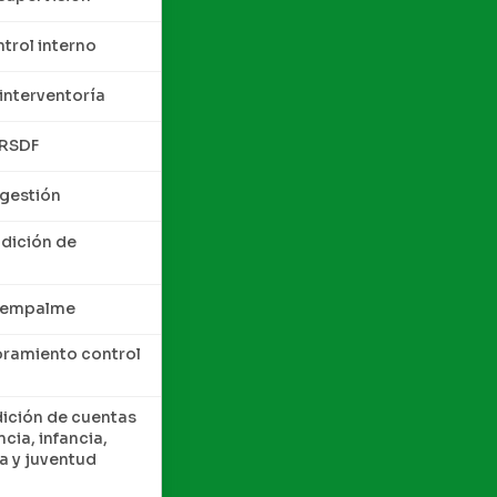
trol interno
interventoría
QRSDF
 gestión
ndición de
e empalme
oramiento control
dición de cuentas
cia, infancia,
a y juventud