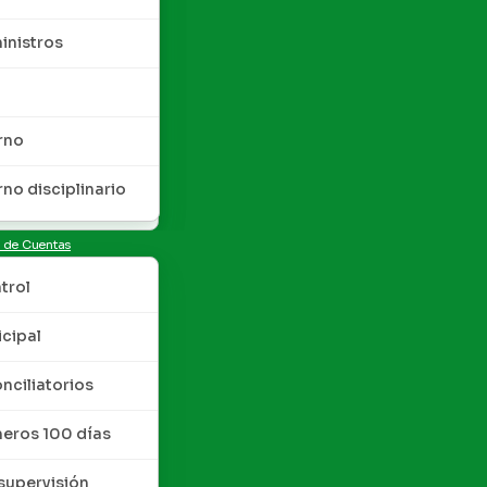
inistros
rno
rno disciplinario
n de Cuentas
trol
cipal
nciliatorios
meros 100 días
upervisión