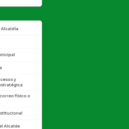
 Alcaldía
nicipal
a
cesos y
estratégica
correo físico o
nstitucional
l Alcalde