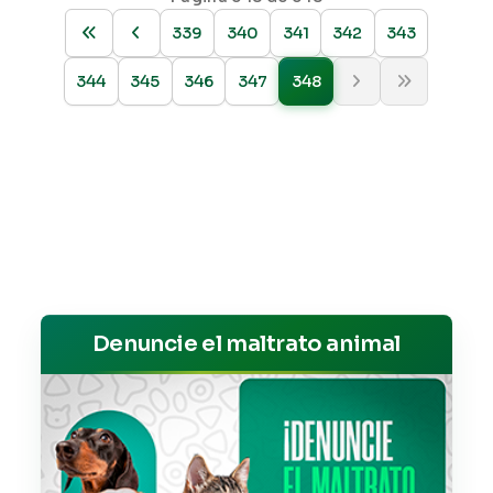
339
340
341
342
343
344
345
346
347
348
Denuncie el maltrato animal