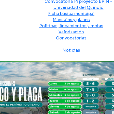
Convocatoria 14 proyecto BPIN -
Universidad del Quindío
Ficha básica municipal
Manuales y planes
Políticas, lineamientos y metas
Valorización
Convocatorias
Sala de prensa
Noticias