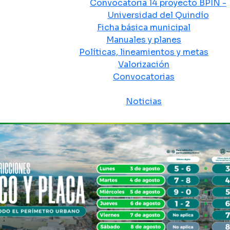
Convocatoria 14 proyecto BPIN -
Universidad del Quindío
Ficha básica municipal
Manuales y planes
Políticas, lineamientos y metas
Valorización
Convocatorias
Sala de prensa
Noticias