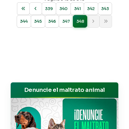
339
340
341
342
343
344
345
346
347
348
Denuncie el maltrato animal