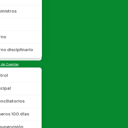
inistros
rno
rno disciplinario
n de Cuentas
trol
cipal
nciliatorios
meros 100 días
upervisión