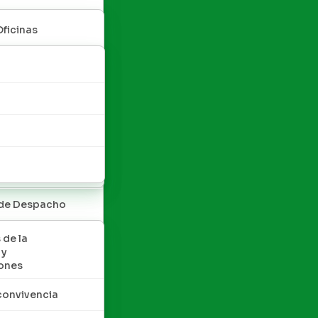
Oficinas
 de Despacho
 de la
 y
ones
convivencia