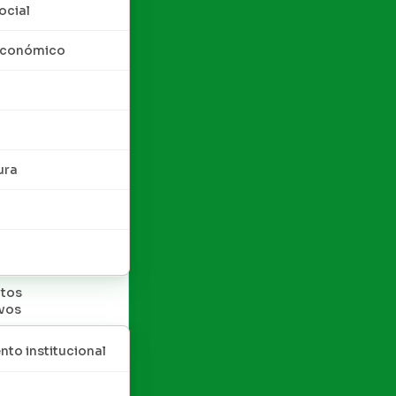
ocial
 económico
ura
tos
ivos
nto institucional