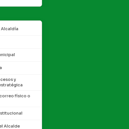
 Alcaldía
nicipal
a
cesos y
estratégica
correo físico o
nstitucional
l Alcalde