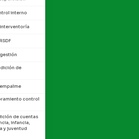
trol interno
interventoría
QRSDF
 gestión
ndición de
e empalme
oramiento control
dición de cuentas
cia, infancia,
a y juventud