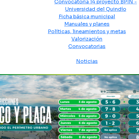
Convocatoria 14 proyecto BPIN -
Universidad del Quindío
Ficha básica municipal
Manuales y planes
Políticas, lineamientos y metas
Valorización
Convocatorias
Sala de prensa
Noticias