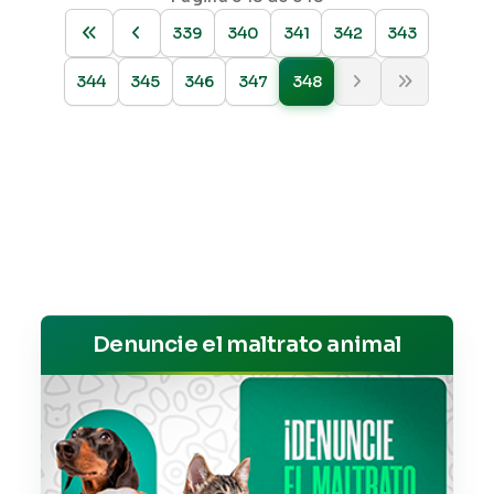
339
340
341
342
343
344
345
346
347
348
Denuncie el maltrato animal