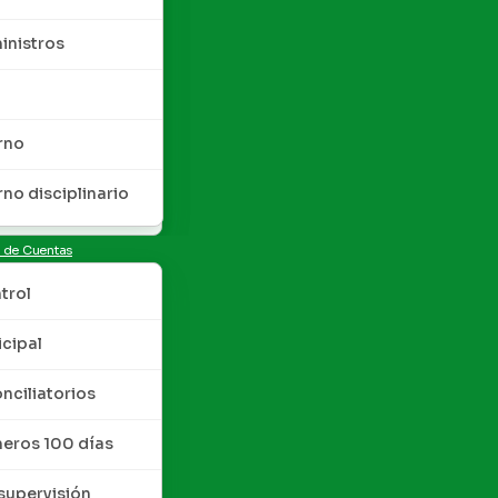
inistros
rno
rno disciplinario
n de Cuentas
trol
cipal
nciliatorios
meros 100 días
upervisión