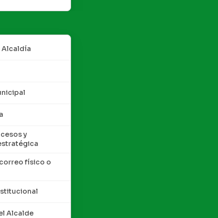
 Alcaldía
nicipal
a
cesos y
estratégica
correo físico o
nstitucional
l Alcalde