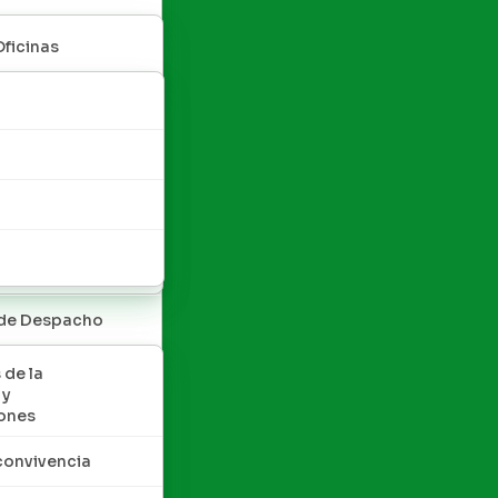
Oficinas
 de Despacho
 de la
 y
ones
convivencia