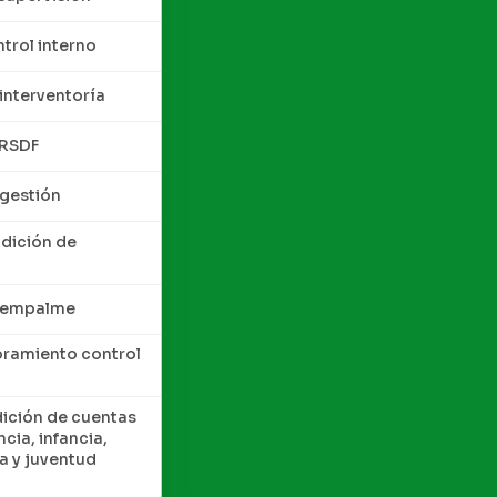
trol interno
interventoría
QRSDF
 gestión
ndición de
e empalme
oramiento control
dición de cuentas
cia, infancia,
a y juventud