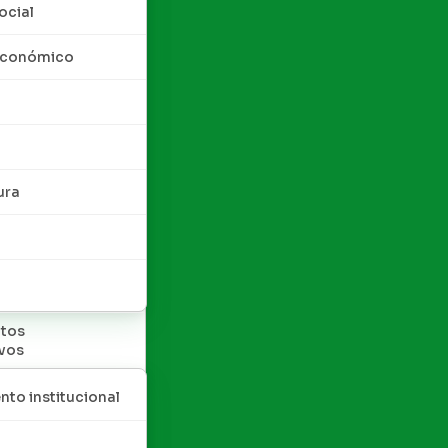
ocial
 económico
ura
tos
ivos
nto institucional