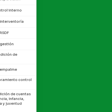
trol interno
interventoría
QRSDF
 gestión
ndición de
e empalme
oramiento control
dición de cuentas
cia, infancia,
a y juventud