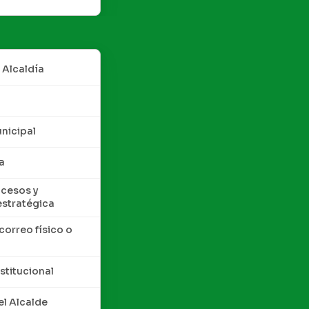
 Alcaldía
nicipal
a
cesos y
estratégica
correo físico o
nstitucional
l Alcalde