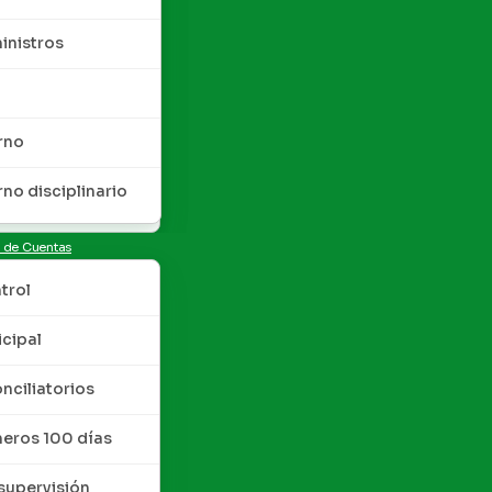
inistros
rno
rno disciplinario
n de Cuentas
trol
cipal
nciliatorios
meros 100 días
upervisión