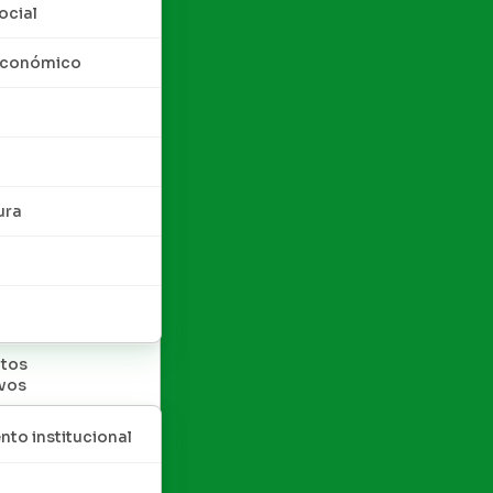
ocial
 económico
ura
tos
ivos
nto institucional