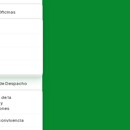
Oficinas
 de Despacho
 de la
 y
ones
convivencia