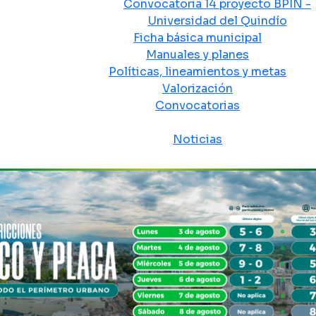
Convocatoria 14 proyecto BPIN -
Universidad del Quindío
Ficha básica municipal
Manuales y planes
Políticas, lineamientos y metas
Valorización
Convocatorias
Sala de prensa
Noticias