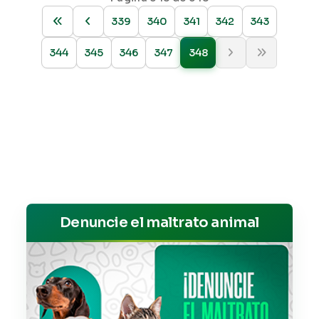
339
340
341
342
343
344
345
346
347
348
Denuncie el maltrato animal