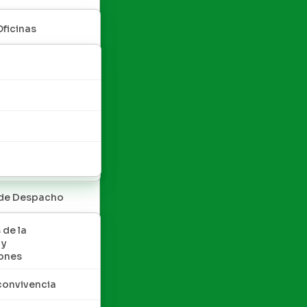
Oficinas
 de Despacho
 de la
 y
ones
convivencia