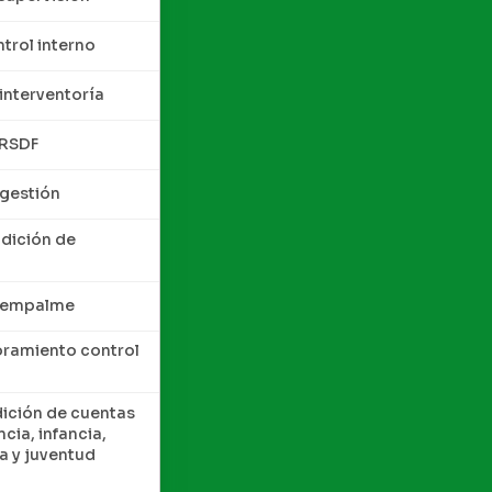
trol interno
interventoría
QRSDF
 gestión
ndición de
e empalme
oramiento control
dición de cuentas
cia, infancia,
a y juventud