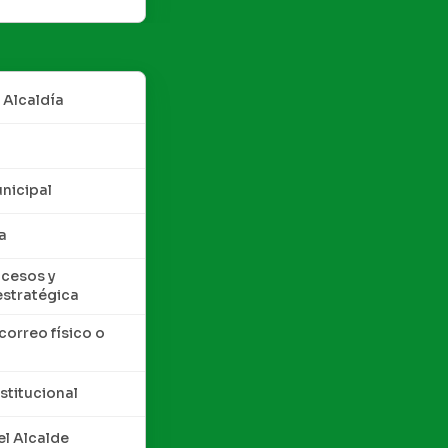
 Alcaldía
nicipal
a
cesos y
estratégica
correo físico o
nstitucional
l Alcalde