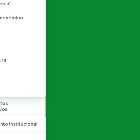
ocial
 económico
ura
tos
ivos
nto institucional