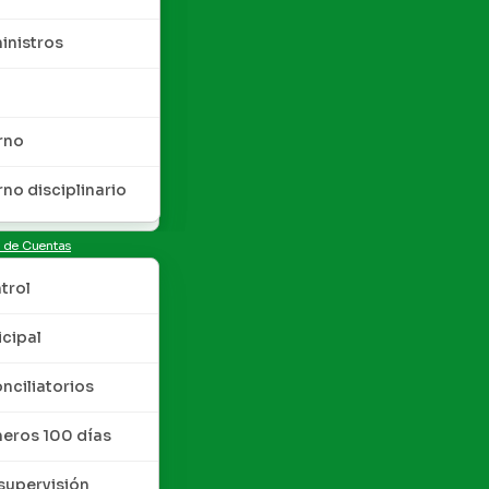
inistros
rno
rno disciplinario
n de Cuentas
trol
cipal
nciliatorios
meros 100 días
upervisión