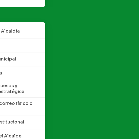
 Alcaldía
nicipal
a
cesos y
estratégica
correo físico o
nstitucional
l Alcalde