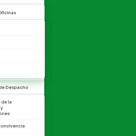
Oficinas
 de Despacho
 de la
 y
ones
convivencia