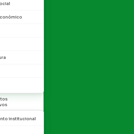
ocial
 económico
ura
tos
ivos
nto institucional