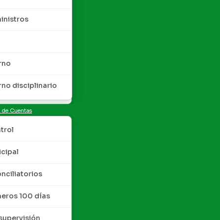
inistros
rno
rno disciplinario
n de Cuentas
trol
cipal
nciliatorios
meros 100 días
upervisión