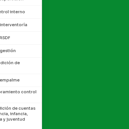
trol interno
interventoría
QRSDF
 gestión
ndición de
e empalme
oramiento control
dición de cuentas
cia, infancia,
a y juventud