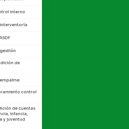
trol interno
interventoría
QRSDF
 gestión
ndición de
e empalme
oramiento control
dición de cuentas
cia, infancia,
a y juventud