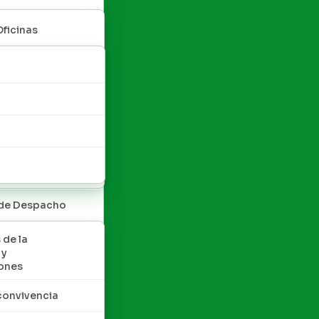
Oficinas
 de Despacho
 de la
 y
ones
convivencia