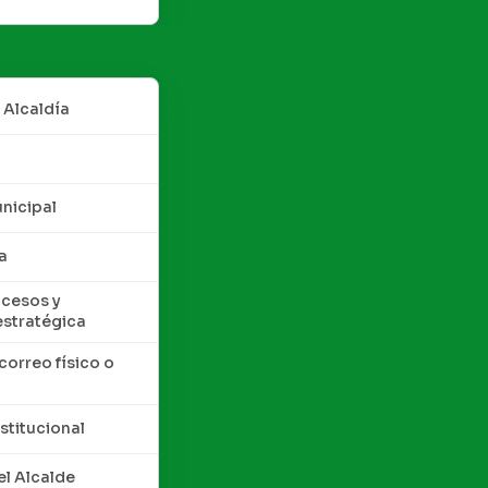
 Alcaldía
nicipal
a
cesos y
estratégica
correo físico o
nstitucional
l Alcalde