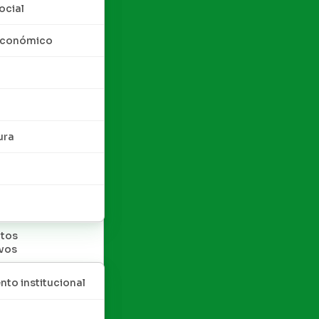
ocial
 económico
ura
tos
ivos
nto institucional