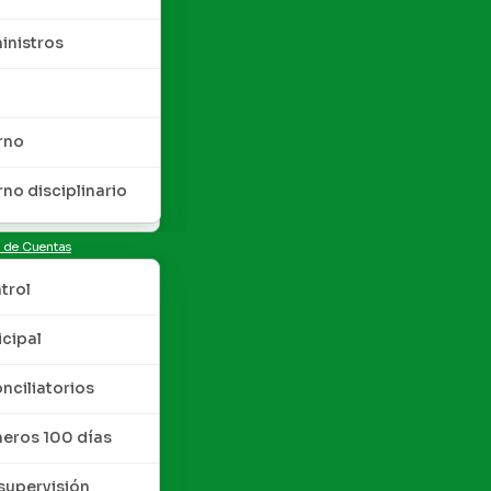
inistros
rno
rno disciplinario
n de Cuentas
trol
cipal
nciliatorios
meros 100 días
upervisión