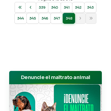
339
340
341
342
343
344
345
346
347
348
Denuncie el maltrato animal