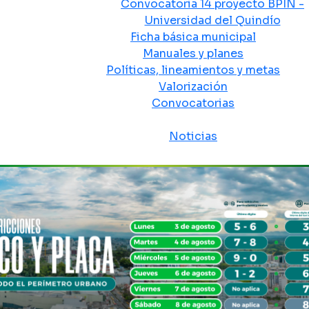
Convocatoria 14 proyecto BPIN -
Universidad del Quindío
Ficha básica municipal
Manuales y planes
Políticas, lineamientos y metas
Valorización
Convocatorias
Sala de prensa
Noticias