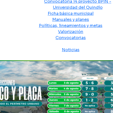
Convocatoria 14 proyecto BPIN -
Universidad del Quindío
Ficha básica municipal
Manuales y planes
Políticas, lineamientos y metas
Valorización
Convocatorias
Sala de prensa
Noticias