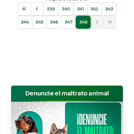
339
340
341
342
343
344
345
346
347
348
Denuncie el maltrato animal