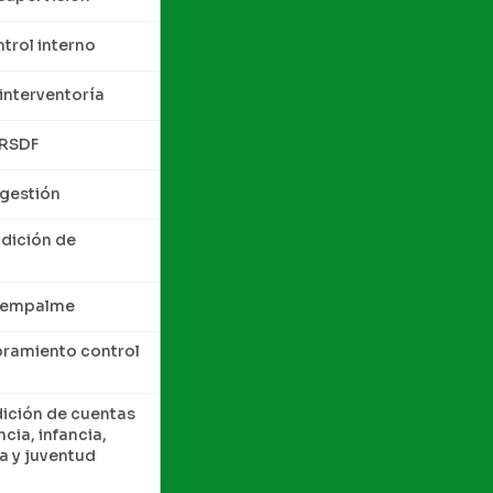
trol interno
interventoría
QRSDF
 gestión
ndición de
e empalme
oramiento control
dición de cuentas
cia, infancia,
a y juventud