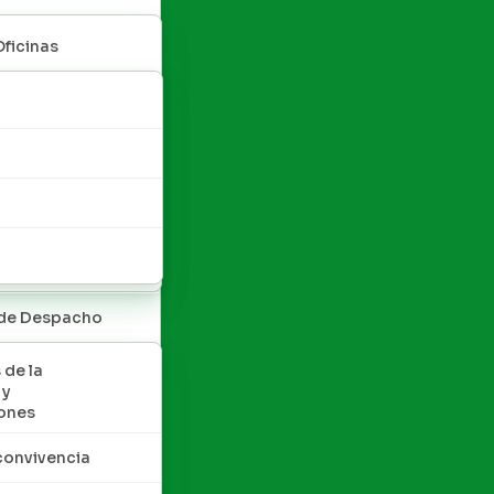
Oficinas
 de Despacho
 de la
 y
ones
convivencia