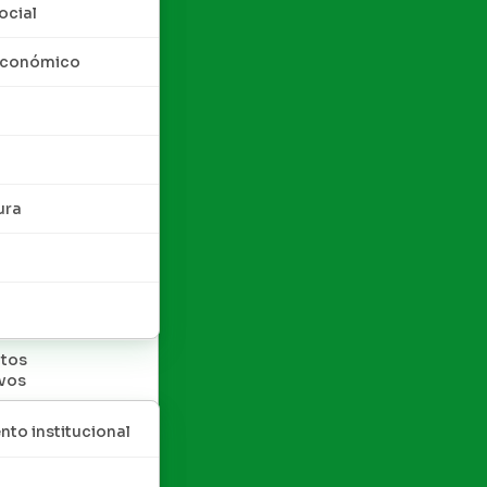
ocial
 económico
ura
tos
ivos
nto institucional