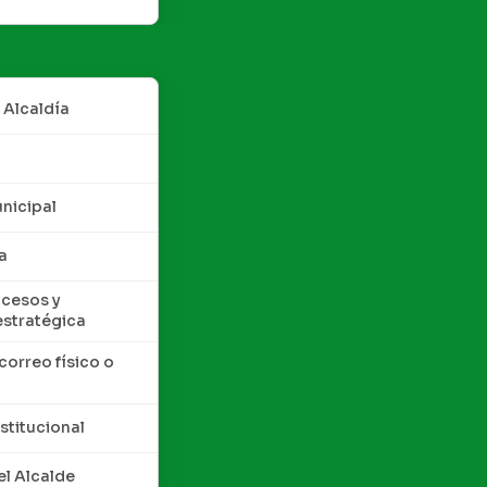
 Alcaldía
nicipal
a
cesos y
estratégica
correo físico o
nstitucional
l Alcalde