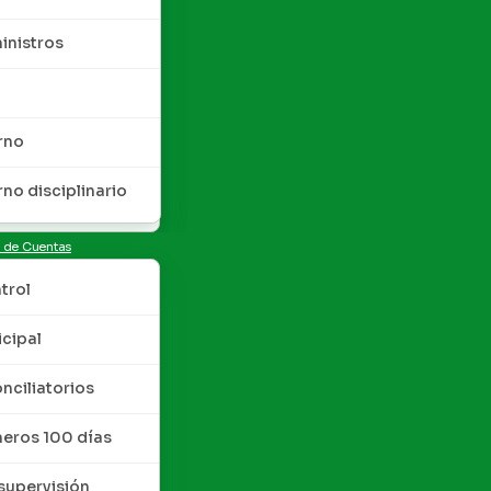
inistros
rno
rno disciplinario
n de Cuentas
trol
cipal
nciliatorios
meros 100 días
upervisión