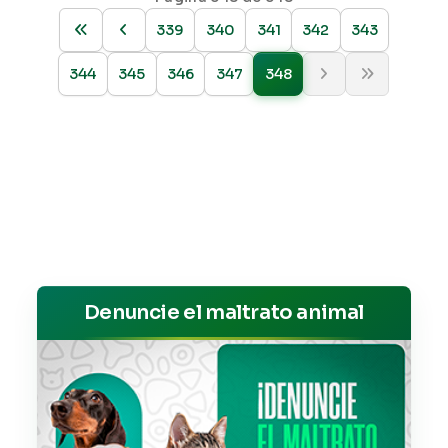
339
340
341
342
343
344
345
346
347
348
Denuncie el maltrato animal