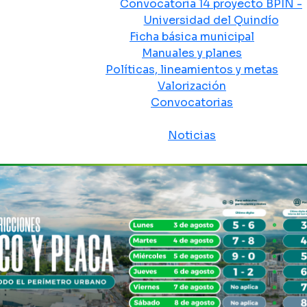
Convocatoria 14 proyecto BPIN -
Universidad del Quindío
Ficha básica municipal
Manuales y planes
Políticas, lineamientos y metas
Valorización
Convocatorias
Sala de prensa
Noticias