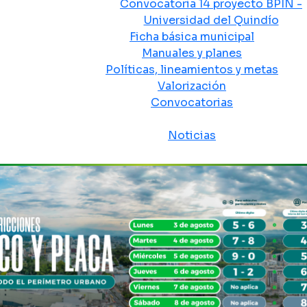
Convocatoria 14 proyecto BPIN -
Universidad del Quindío
Ficha básica municipal
Manuales y planes
Políticas, lineamientos y metas
Valorización
Convocatorias
Sala de prensa
Noticias