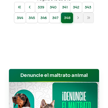
339
340
341
342
343
344
345
346
347
348
Denuncie el maltrato animal