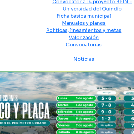
Convocatoria 14 proyecto BPIN -
Universidad del Quindío
Ficha básica municipal
Manuales y planes
Políticas, lineamientos y metas
Valorización
Convocatorias
Sala de prensa
Noticias