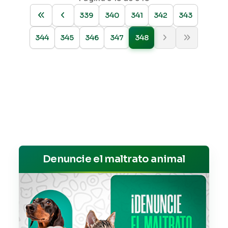
339
340
341
342
343
344
345
346
347
348
Denuncie el maltrato animal