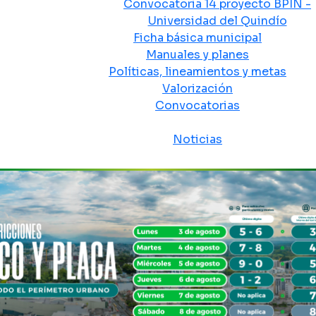
Convocatoria 14 proyecto BPIN -
Universidad del Quindío
Ficha básica municipal
Manuales y planes
Políticas, lineamientos y metas
Valorización
Convocatorias
Sala de prensa
Noticias