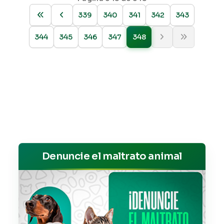
339
340
341
342
343
344
345
346
347
348
Denuncie el maltrato animal